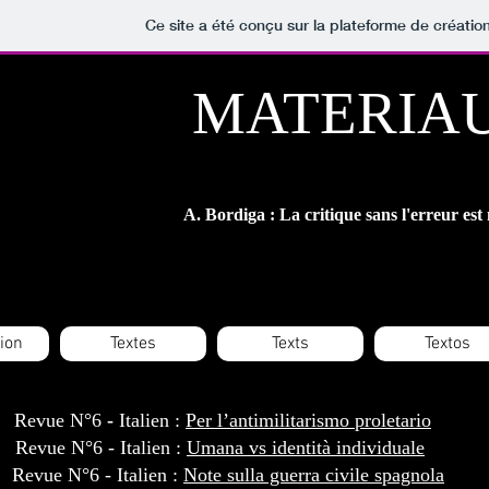
Ce site a été conçu sur la plateforme de création
MATERIAU
A. Bordiga : La critique sans l'erreur est 
ion
Textes
Texts
Textos
Revue N°6
-
Italien :
Per l’antimilitarismo proletario
Revue N°6 -
Italien :
U
mana vs identità individuale
Revue N°6 -
Italien :
N
ote sulla guerra civile spagnola