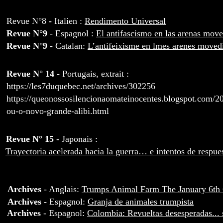
Revue N°8
-
Italien :
Rendimento Universal
Revue N°9
- Espagnol :
El antifascismo en las arenas move
Revue N°9
- Catalan:
L’antifeixisme en lmes arenes movedi
Revue N° 14
- Portugais, extrait :
https://les7duquebec.net/archives/302256
https://queonossosilencionaomateinocentes.blogspot.com/2
ou-o-novo-grande-alibi.html
Revue N° 15
- Japonais :
Trayectoria acelerada hacia la guerra… e intentos de respu
Archives
- Anglais:
Trumps Animal Farm The January 6th 
Archives
- Espagnol:
Granja de animales trumpista
Archives
-
Espagnol:
Colombia: Revueltas desesperadas... 